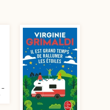
L –
A